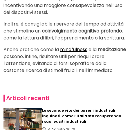
incentivando una maggiore consapevolezza nell’uso
dei dispositivi stessi.
Inoltre, è consigliabile riservare del tempo ad attività
che stimolino un
coinvolgimento cognitivo profondo
,
come la lettura di libri, l’apprendimento o la scrittura.
Anche pratiche come la
mindfulness
e la
meditazione
possono, infine, risultare utili per riequilibrare
l’attenzione, evitando di farsi sopraffare dalla
costante ricerca di stimoli fruibili nell’immediato.
Articoli recenti
Le seconde vite dei terreni industriali
inquinati: come l’Italia sta recuperando
i suoi ex siti industriali
4 Agosto 2026