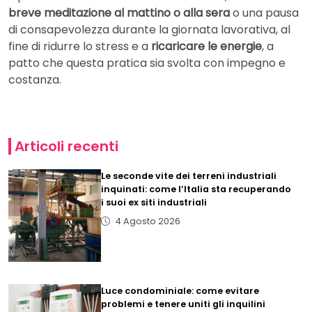
breve meditazione al mattino o alla sera
o una pausa
di consapevolezza durante la giornata lavorativa, al
fine di ridurre lo stress e a
ricaricare le energie
, a
patto che questa pratica sia svolta con impegno e
costanza.
Articoli recenti
Le seconde vite dei terreni industriali
inquinati: come l’Italia sta recuperando
i suoi ex siti industriali
4 Agosto 2026
Luce condominiale: come evitare
problemi e tenere uniti gli inquilini