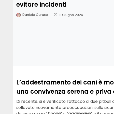
evitare incidenti
Daniela Caruso
-
11 Giugno 2024
L’addestramento dei cani è molt
una convivenza serena e priva d
Di recente, si è verificato l’attacco di due pitbu
sollevato nuovamente preoccupazioni sulla sicur
davvero razze “
buone
” o “
aggressive
“, o il com