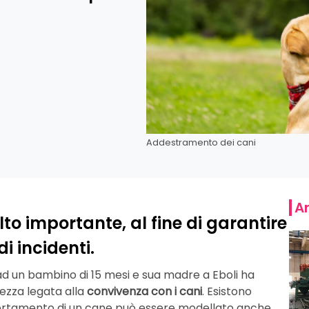
Addestramento dei cani
Ar
o importante, al fine di garantire
i incidenti.
ll ad un bambino di 15 mesi e sua madre a Eboli ha
ezza legata alla
convivenza con i cani
. Esistono
portamento di un cane può essere modellato anche