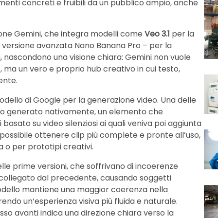
enti concreti e fruibili da un pubblico ampio, anche
zione Gemini, che integra modelli come
Veo 3.1
per la
a versione avanzata Nano Banana Pro – per la
ti, nascondono una visione chiara: Gemini non vuole
, ma un vero e proprio hub creativo in cui testo,
ente.
odello di Google per la generazione video. Una delle
audio generato nativamente, un elemento che
eri basato su video silenziosi ai quali veniva poi aggiunta
ossibile ottenere clip più complete e pronte all’uso,
a o per prototipi creativi.
delle prime versioni, che soffrivano di incoerenze
collegato dal precedente, causando soggetti
 modello mantiene una maggior coerenza nella
endo un’esperienza visiva più fluida e naturale.
asso avanti indica una direzione chiara verso la