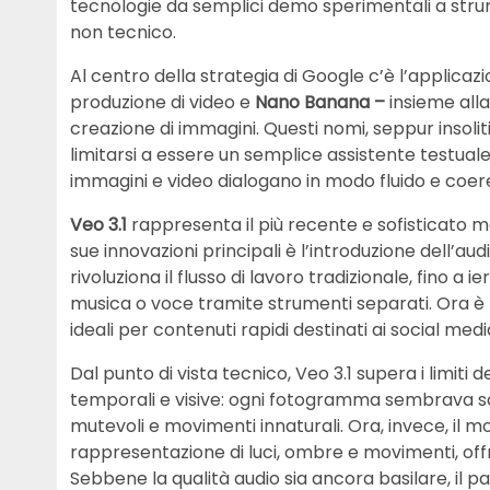
tecnologie da semplici demo sperimentali a strum
non tecnico.
Al centro della strategia di Google c’è l’applica
produzione di video e
Nano Banana –
insieme all
creazione di immagini. Questi nomi, seppur insoli
limitarsi a essere un semplice assistente testuale
immagini e video dialogano in modo fluido e coer
Veo 3.1
rappresenta il più recente e sofisticato m
sue innovazioni principali è l’introduzione dell’
rivoluziona il flusso di lavoro tradizionale, fino a i
musica o voce tramite strumenti separati. Ora è p
ideali per contenuti rapidi destinati ai social medi
Dal punto di vista tecnico, Veo 3.1 supera i limiti 
temporali e visive: ogni fotogramma sembrava s
mutevoli e movimenti innaturali. Ora, invece, il
rappresentazione di luci, ombre e movimenti, offr
Sebbene la qualità audio sia ancora basilare, il p