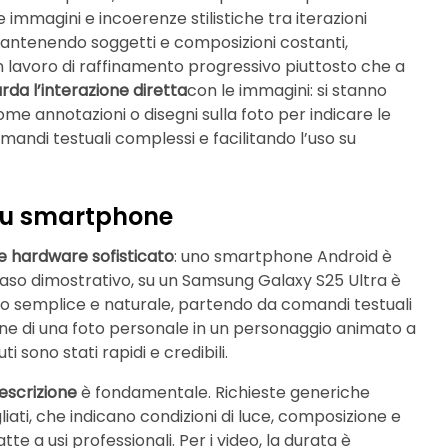
e immagini e incoerenze stilistiche tra iterazioni
mantenendo soggetti e composizioni costanti,
 lavoro di raffinamento progressivo piuttosto che a
rda l’interazione diretta
con le immagini: si stanno
ome annotazioni o disegni sulla foto per indicare le
andi testuali complessi e facilitando l’uso su
à su smartphone
e hardware sofisticato
: uno smartphone Android è
 caso dimostrativo, su un Samsung Galaxy S25 Ultra è
do semplice e naturale, partendo da comandi testuali
ione di una foto personale in un personaggio animato a
ti sono stati rapidi e credibili.
escrizione
è fondamentale. Richieste generiche
ati, che indicano condizioni di luce, composizione e
 a usi professionali. Per i video, la durata è