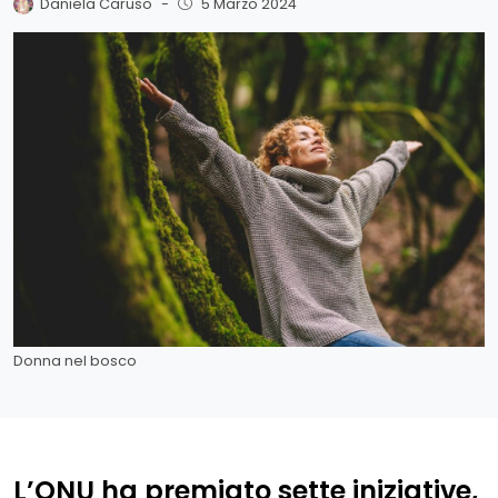
Daniela Caruso
-
5 Marzo 2024
Donna nel bosco
L’ONU ha premiato sette iniziative,