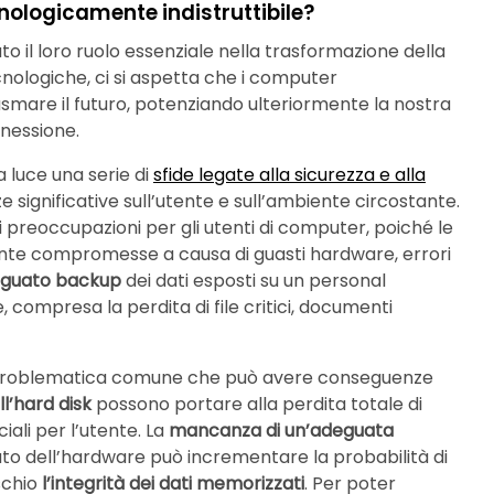
ologicamente indistruttibile?
il loro ruolo essenziale nella trasformazione della
cnologiche, ci si aspetta che i computer
asmare il futuro, potenziando ulteriormente la nostra
nessione.
la luce una serie di
sfide legate alla sicurezza e alla
significative sull’utente e sull’ambiente circostante.
 preoccupazioni per gli utenti di computer, poiché le
mente compromesse a causa di guasti hardware, errori
eguato backup
dei dati esposti su un personal
ompresa la perdita di file critici, documenti
 problematica comune che può avere conseguenze
ell’hard disk
possono portare alla perdita totale di
ciali per l’utente. La
mancanza di un’adeguata
tato dell’hardware può incrementare la probabilità di
schio
l’integrità dei dati memorizzati
. Per poter