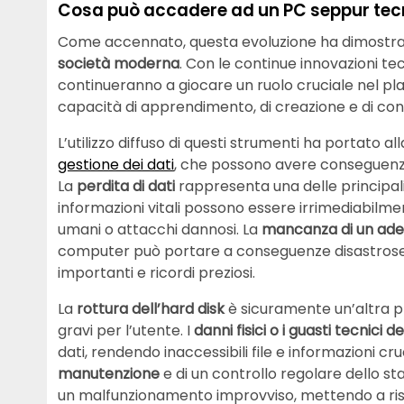
Cosa può accadere ad un PC seppur tecn
Come accennato, questa evoluzione ha dimostrato 
società moderna
. Con le continue innovazioni te
continueranno a giocare un ruolo cruciale nel pl
capacità di apprendimento, di creazione e di con
L’utilizzo diffuso di questi strumenti ha portato al
gestione dei dati
, che possono avere conseguenze 
La
perdita di dati
rappresenta una delle principali
informazioni vitali possono essere irrimediabil
umani o attacchi dannosi. La
mancanza di un ad
computer può portare a conseguenze disastrose, c
importanti e ricordi preziosi.
La
rottura dell’hard disk
è sicuramente un’altra
gravi per l’utente. I
danni fisici o i guasti tecnici d
dati, rendendo inaccessibili file e informazioni cru
manutenzione
e di un controllo regolare dello s
un malfunzionamento improvviso, mettendo a ri