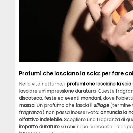
Profumi che lasciano la scia: per fare c
Nella vita notturna, i
profumi che lasciano la scia
lasciare un’impressione duratura
. Queste fragran
discoteca
,
feste
ed
eventi
mondani
, dove l’obiet
massa
. Un profumo che lascia il
sillage
(termine t
fragranza) non passa inosservato:
annuncia la n
olfattivo indelebile
. Scegliere una fragranza di qu
impatto duraturo
su chiunque ci incontri. La cap