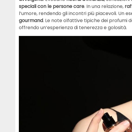
speciali con le persone care
. In una relazione,
raf
l’umore, rendendo gli incontri più piacevoli. Un 
gourmand
. Le note olfattive tipiche dei profumi 
offrendo un’esperienza di tenerezza e golosità.