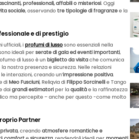
ascinanti, professionali, affabili o misteriosi
. Oggi
ita sociale
, osservando
tre tipologie di fragranze
e la
essionale e di prestigio
ufficiali, i
profumi di lusso
sono essenziali nella
sono ideali per
serate di gala ed eventi importanti
,
ofumo di lusso è un
biglietto da visita
che comunica
 la nostra presenza e sicurezza. Nelle relazioni
le interazioni, creando un’
impressione positiva
.
e di
Meo Fusciuni
, Reliqvia di
Filippo Sorcinelli
e Tango
e dai
grandi estimatori
per la
qualità
e la raffinatezza
blico ma percepite – anche per questo -come molto
Proprio Partner
 privata
, creando
atmosfere romantiche e
di
comfort
e
sicurezza
, rendendoli ideali per
momenti