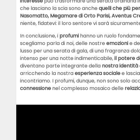
interesse
può trasformare una serata ordinaria in
che lasciano la scia sono anche
quelli che più p
Nasomatto, Megamare di Orto Parisi, Aventus C
niente, fidatevi: il loro sentore vi sarà sicurament
In conclusione, i
profumi
hanno un ruolo fondamen
scegliamo parla di noi, delle nostre
emozioni
e de
lusso per una serata di gala, di una fragranza 
intenso per una notte indimenticabile,
il potere 
diventano parte integrante della
nostra identità
arricchendo la nostra
esperienza sociale
e lasci
incontriamo. I profumi, dunque, non sono solo acc
connessione
nel complesso mosaico delle
relaz