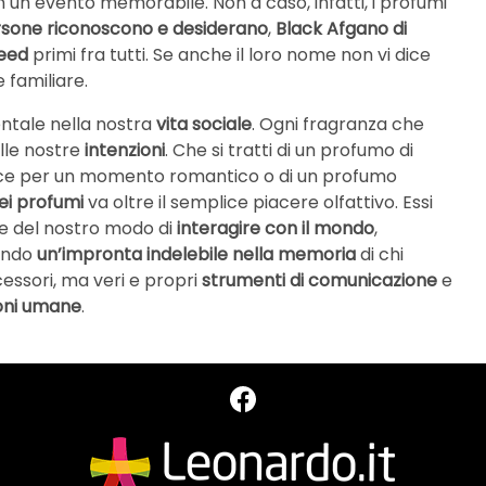
 un evento memorabile. Non a caso, infatti, i profumi
ersone riconoscono e desiderano
,
Black Afgano di
reed
primi fra tutti. Se anche il loro nome non vi dice
e familiare.
tale nella nostra
vita sociale
. Ogni fragranza che
lle nostre
intenzioni
. Che si tratti di un profumo di
dolce per un momento romantico o di un profumo
dei profumi
va oltre il semplice piacere olfattivo. Essi
e del nostro modo di
interagire con il mondo
,
ando
un’impronta indelebile nella memoria
di chi
essori, ma veri e propri
strumenti di comunicazione
e
ioni umane
.