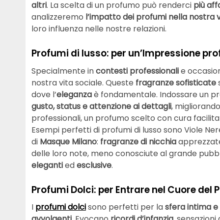
altri
. La scelta di un profumo può renderci
più aff
analizzeremo
l’impatto dei profumi nella nostra v
loro influenza nelle nostre relazioni.
Profumi di lusso: per un’Impressione prof
Specialmente in
contesti professionali
e occasioni 
nostra vita sociale. Queste
fragranze sofisticate
dove l’
eleganza
è fondamentale. Indossare un pr
gusto, status e attenzione ai dettagli
, migliorando
professionali, un profumo scelto con cura facilita 
Esempi perfetti di profumi di lusso sono Viole Ner
di
Masque Milano
:
fragranze di nicchia
apprezzat
delle loro note, meno conosciute al grande pub
eleganti
ed
esclusive
.
Profumi Dolci: per Entrare nel Cuore del 
I
profumi dolci
sono perfetti per la
sfera intima e
avvolgenti
. Evocano
ricordi d’infanzia
, sensazioni 