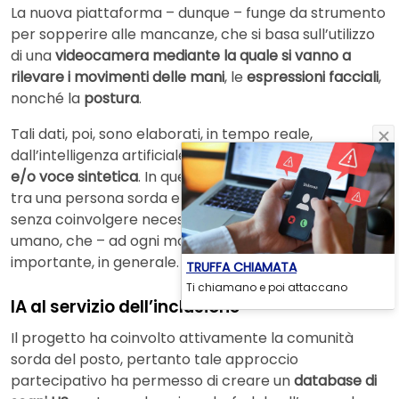
La nuova piattaforma – dunque – funge da strumento
per sopperire alle mancanze, che si basa sull’utilizzo
di una
videocamera mediante la quale si vanno a
rilevare i movimenti delle mani
, le
espressioni facciali
,
nonché la
postura
.
Tali dati, poi, sono elaborati, in tempo reale,
dall’intelligenza artificiale, che li trasforma in
testo
e/o voce sintetica
. In questo modo, la conversazione
tra una persona sorda e una udente può avere luogo,
senza coinvolgere necessariamente un interprete
umano, che – ad ogni modo – resta una figura
importante, in generale.
TRUFFA CHIAMATA
Ti chiamano e poi attaccano
IA al servizio dell’inclusione
Il progetto ha coinvolto attivamente la comunità
sorda del posto, pertanto tale approccio
partecipativo ha permesso di creare un
database di