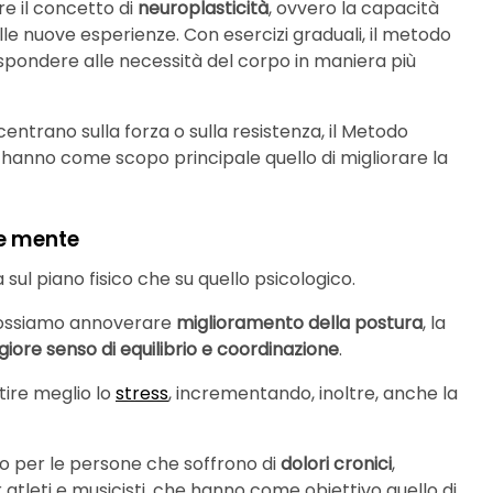
re il concetto di
neuroplasticità
, ovvero la capacità
alle nuove esperienze. Con esercizi graduali, il metodo
ispondere alle necessità del corpo in maniera più
centrano sulla forza o sulla resistenza, il Metodo
hanno come scopo principale quello di migliorare la
 e mente
 sul piano fisico che su quello psicologico.
o, possiamo annoverare
miglioramento della postura
, la
iore senso di equilibrio e coordinazione
.
tire meglio lo
stress
, incrementando, inoltre, anche la
o per le persone che soffrono di
dolori cronici
,
 atleti e musicisti, che hanno come obiettivo quello di