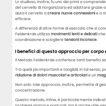
Lo studioso, inoltre, fu uno dei primi a comprende
del cervello di riorganizzarsi ed adattarsi grazie 
aiuta il cervello a
creare nuove connessioni
e a r
efficace.
A differenza di altre forme di esercizio che si con
Feldenkrais utilizza
movimenti lenti e delicati
che 
coordinazione e sciogliere
tensioni inconsce
.
I benefici di questo approccio per corpo
Il Metodo Feldenkrais conferisce tanti benefici sia
Tra quelli più importanti e tangibili, in tal sens
riduzione di dolori muscolari e articolari
e un
magg
Non solo: tale approccio, inoltre, permette di ges
concentrazione.
Questo metodo, infine, è particolarmente indicat
problemi motori e posturali, ma è anche utile per