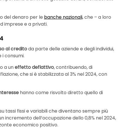
to del denaro per le
banche nazionali,
che – a loro
d imprese e a privati.
24
rso al credito
da parte delle aziende e degli individui,
 i consumi.
to a un
effetto deflattivo
, contribuendo, di
lazione, che si è stabilizzata al 3% nel 2024, con
 interesse
hanno come risvolto diretto quello di
su tassi fissi e variabili che diventano sempre più
un incremento dell’occupazione dello 0,8% nel 2024,
izzonte economico positivo.