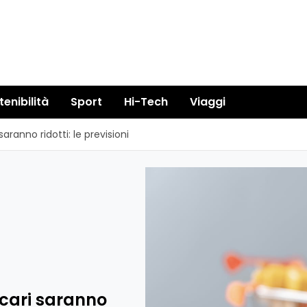
tenibilità
Sport
Hi-Tech
Viaggi
saranno ridotti: le previsioni
ncari saranno