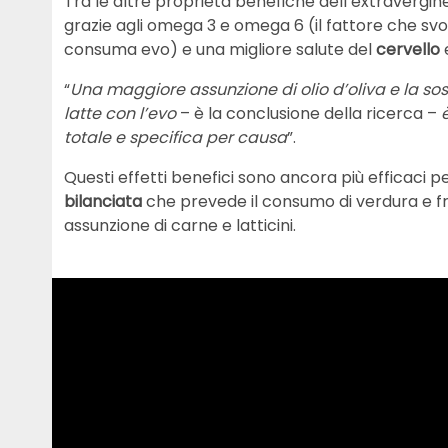
Tra le altre proprietà benefiche dell’extravergin
grazie agli omega 3 e omega 6 (il fattore che svo
consuma evo) e una migliore salute del
cervello
“
Una maggiore assunzione di olio d’oliva e
la so
latte con l’evo
– è la conclusione della ricerca –
è
totale e specifica per causa
”.
Questi effetti benefici sono ancora più efficaci p
bilanciata
che prevede il consumo di verdura e fru
assunzione di carne e latticini.