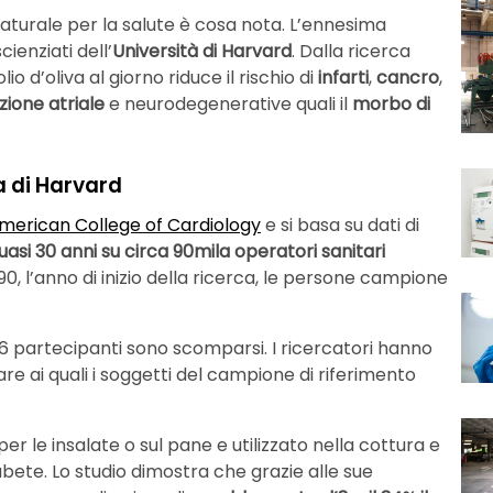
aturale per la salute è cosa nota. L’ennesima
ienziati dell’
Università di Harvard
. Dalla ricerca
 d’oliva al giorno riduce il rischio di
infarti
,
cancro
,
azione atriale
e neurodegenerative quali il
morbo di
ca di Harvard
American College of Cardiology
e si basa su dati di
asi 30 anni su circa 90mila operatori sanitari
90, l’anno di inizio della ricerca, le persone campione
856 partecipanti sono scomparsi. I ricercatori hanno
tare ai quali i soggetti del campione di riferimento
 le insalate o sul pane e utilizzato nella cottura e
iabete. Lo studio dimostra che grazie alle sue