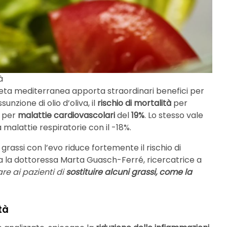
à
dieta mediterranea apporta straordinari benefici per
zione di olio d’oliva, il
rischio di mortalità
per
 per
malattie cardiovascolari
del
19%
. Lo stesso vale
 malattie respiratorie con il -18%.
 grassi con l’evo riduce fortemente il rischio di
a la dottoressa Marta Guasch-Ferré, ricercatrice a
re ai pazienti di
sostituire alcuni grassi, come la
tà