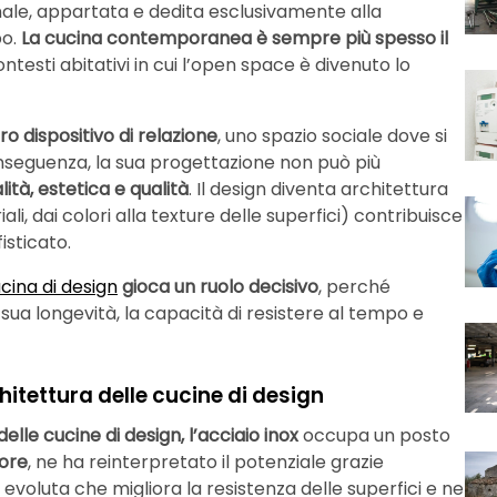
ale, appartata e dedita esclusivamente alla
o.
La cucina contemporanea è sempre più spesso il
contesti abitativi in cui l’open space è divenuto lo
ro dispositivo di relazione
, uno spazio sociale dove si
 conseguenza, la sua progettazione non può più
lità, estetica e qualità
. Il design diventa architettura
ali, dai colori alla texture delle superfici) contribuisce
isticato.
cina di design
gioca un ruolo decisivo
, perché
sua longevità, la capacità di resistere al tempo e
hitettura delle cucine di design
delle cucine di design, l’acciaio inox
occupa un posto
tore
, ne ha reinterpretato il potenziale grazie
ra evoluta che migliora la resistenza delle superfici e ne