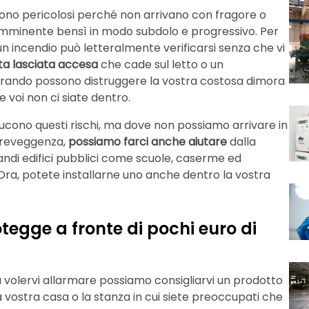
 sono pericolosi perché non arrivano con fragore o
imminente bensì in modo subdolo e progressivo. Per
un incendio può letteralmente verificarsi senza che vi
ta lasciata accesa
che cade sul letto o un
orando possono distruggere la vostra costosa dimora
 voi non ci siate dentro.
iducono questi rischi, ma dove non possiamo arrivare in
 preveggenza,
possiamo farci anche aiutare
dalla
andi edifici pubblici come scuole, caserme ed
 Ora, potete installarne uno anche dentro la vostra
otegge a fronte di pochi euro di
a volervi allarmare possiamo consigliarvi un prodotto
 vostra casa o la stanza in cui siete preoccupati che