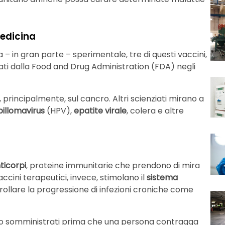
medicina
– in gran parte – sperimentale, tre di questi vaccini,
ati dalla Food and Drug Administration (FDA) negli
 principalmente, sul cancro. Altri scienziati mirano a
illomavirus
(HPV),
epatite virale
, colera e altre
ticorpi
, proteine ​​immunitarie che prendono di mira
 vaccini terapeutici, invece, stimolano il
sistema
trollare la progressione di infezioni croniche come
gono somministrati prima che una persona contragga