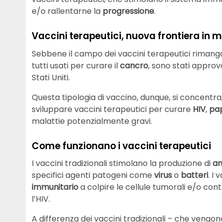
e/o rallentarne la
progressione
.
Vaccini terapeutici, nuova frontiera in 
Sebbene il campo dei vaccini terapeutici rimanga 
tutti usati per curare il
cancro
, sono stati approv
Stati Uniti.
Questa tipologia di vaccino, dunque, si concentra,
sviluppare vaccini terapeutici per curare
HIV
,
pap
malattie potenzialmente gravi.
Come funzionano i vaccini terapeutici
I vaccini tradizionali stimolano la produzione di
an
specifici agenti patogeni come
virus
o
batteri
. I
immunitario
a colpire le cellule tumorali e/o con
l’HIV.
A differenza dei vaccini tradizionali – che ven