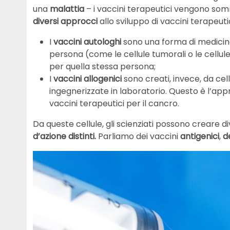
una
malattia
– i vaccini terapeutici vengono som
diversi approcci
allo sviluppo di vaccini terapeutic
I
vaccini autologhi
sono una forma di medicina 
persona (come le cellule tumorali o le cellu
per quella stessa persona;
I
vaccini allogenici
sono creati, invece, da ce
ingegnerizzate in laboratorio. Questo è l’ap
vaccini terapeutici per il cancro.
Da queste cellule, gli scienziati possono creare di
d’azione distinti.
Parliamo dei vaccini
antigenici
,
d