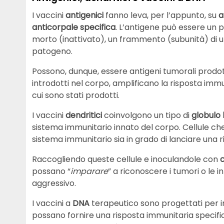
I vaccini
antigenici
fanno leva, per l’appunto, su
a
anticorpale specifica
. L’antigene può essere un 
morto (inattivato), un frammento (subunità) di
patogeno.
Possono, dunque, essere antigeni tumorali prodot
introdotti nel corpo, amplificano la risposta imm
cui sono stati prodotti.
I vaccini
dendritici
coinvolgono un tipo di
globulo
sistema immunitario innato del corpo. Cellule c
sistema immunitario sia in grado di lanciare una r
Raccogliendo queste cellule e inoculandole con
c
possano “
imparare
” a riconoscere i tumori o le i
aggressivo.
I vaccini
a
DNA
terapeutico sono progettati per 
possano fornire una risposta immunitaria specifi