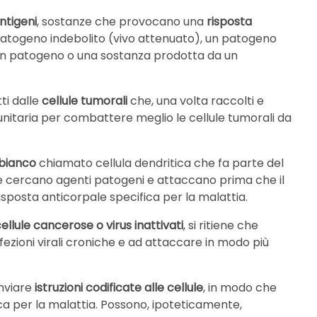
ntigeni
, sostanze che provocano una
risposta
patogeno indebolito (vivo attenuato), un patogeno
 un patogeno o una sostanza prodotta da un
ti dalle
cellule tumorali
che, una volta raccolti e
unitaria per combattere meglio le cellule tumorali da
 bianco
chiamato cellula dendritica che fa parte del
he cercano agenti patogeni e attaccano prima che il
isposta anticorpale specifica per la malattia.
ellule cancerose o virus inattivati
, si ritiene che
nfezioni virali croniche e ad attaccare in modo più
inviare
istruzioni codificate alle cellule
, in modo che
ca per la malattia. Possono, ipoteticamente,