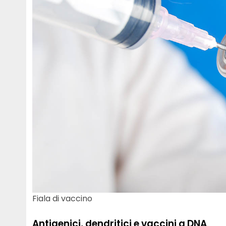
Fiala di vaccino
Antigenici
,
dendritici
e
vaccini a DNA