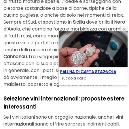
di frutta matura e spezie. L’ideale è sorseggiarlo con
pietanze sostanziose a base di carne, tipiche della
cucina pugliese, o anche da solo nei momenti di relax.
Sempre al Sud, ci spostiamo in
Sicilia
dove brilla il
Nero
d’Avola
, che combina forza e morbidezza con aromi
di frutti rossi, come mora e ribes, e spezie. Un calice di
questo vino è perfetto con piatti saporiti, piccanti,
anche della cucina etnica. In
Sardegna
, infine, il
Cannonau
, tra i vitigni più antichi del Mediterraneo,
affascina con la sua eleganza e complessità. Perfetto,
in generale, con i piatti saporiti della cucina italiana,
PALLINA DI CARTA STAGNOLA
dà ovviamente il meglio di sé con pecorino sardo,
Trucco a casa
maialetto, capretto e agnello della cucina sarda.
Selezione vini internazionali: proposte estere
interessanti
Se i vini italiani sono un orgoglio nazionale, anche i
vini
internazionali
sanno offrire sorprese indimenticabili.