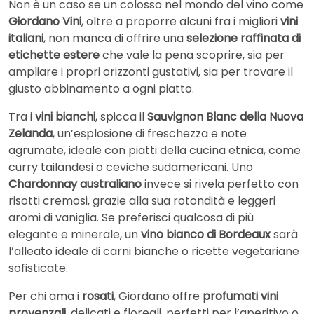
Non è un caso se un colosso nel mondo del vino come
Giordano Vini
, oltre a proporre alcuni fra i migliori
vini
italiani
, non manca di offrire una
selezione raffinata di
etichette estere
che vale la pena scoprire, sia per
ampliare i propri orizzonti gustativi, sia per trovare il
giusto abbinamento a ogni piatto.
Tra i
vini bianchi
, spicca il
Sauvignon Blanc della Nuova
Zelanda
, un’esplosione di freschezza e note
agrumate, ideale con piatti della cucina etnica, come
curry tailandesi o ceviche sudamericani. Uno
Chardonnay australiano
invece si rivela perfetto con
risotti cremosi, grazie alla sua rotondità e leggeri
aromi di vaniglia. Se preferisci qualcosa di più
elegante e minerale, un
vino bianco di Bordeaux
sarà
l’alleato ideale di carni bianche o ricette vegetariane
sofisticate.
Per chi ama i
rosati
, Giordano offre
profumati vini
provenzali
, delicati e floreali, perfetti per l’aperitivo o