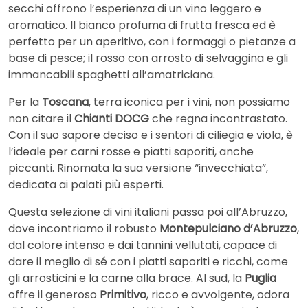
secchi offrono l’esperienza di un vino leggero e
aromatico. Il bianco profuma di frutta fresca ed è
perfetto per un aperitivo, con i formaggi o pietanze a
base di pesce; il rosso con arrosto di selvaggina e gli
immancabili spaghetti all’amatriciana.
Per la
Toscana
, terra iconica per i vini, non possiamo
non citare il
Chianti DOCG
che regna incontrastato.
Con il suo sapore deciso e i sentori di ciliegia e viola, è
l’ideale per carni rosse e piatti saporiti, anche
piccanti. Rinomata la sua versione “invecchiata”,
dedicata ai palati più esperti.
Questa selezione di vini italiani passa poi all’Abruzzo,
dove incontriamo il robusto
Montepulciano d’Abruzzo
,
dal colore intenso e dai tannini vellutati, capace di
dare il meglio di sé con i piatti saporiti e ricchi, come
gli arrosticini e la carne alla brace. Al sud, la
Puglia
offre il generoso
Primitivo
, ricco e avvolgente, odora