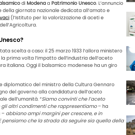
alsamico
di
Modena
a
Patrimonio Unesco
. L’annuncio
ne della giornata nazionale dedicata all’amato e
Ivaci
(l’Istituto per la valorizzazione di aceti e
dell’Agricoltura.
 Unesco?
ata scelta a caso: il 25 marzo 1933 l’allora ministero
a prima volta l’impatto dell’industria dell’aceto
ra italiana. Oggi il balsamico modenese ha un giro
iere diplomatico del ministro della Cultura Gennaro
egno del governo alla candidatura dell’aceto
e dell’umanità. “
Siamo convinti che l’aceto
gli altri condimenti che rappresentiamo
– ha
i –
abbiano ampi margini per crescere, e in
 E pensiamo che la strada da seguire sia quella della