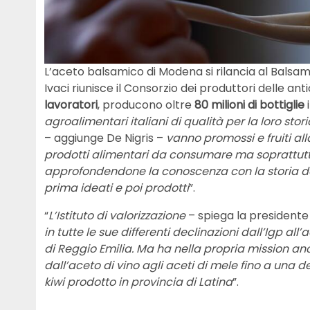
L’aceto balsamico di Modena si rilancia al Balsa
Ivaci riunisce il Consorzio dei produttori delle 
lavoratori
, producono oltre
80 milioni di bottiglie
i
agroalimentari italiani di qualità per la loro storia
– aggiunge De Nigris –
vanno promossi e fruiti al
prodotti alimentari da consumare ma soprattutto
approfondendone la conoscenza con la storia dell
prima ideati e poi prodotti
”.
“
L’Istituto di valorizzazione
– spiega la presidente
in tutte le sue differenti declinazioni dall’Igp a
di Reggio Emilia. Ma ha nella propria mission an
dall’aceto di vino agli aceti di mele fino a una d
kiwi prodotto in provincia di Latina
”.