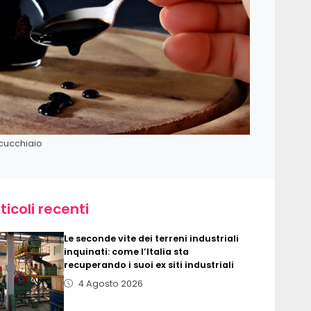
cucchiaio
ticoli recenti
Le seconde vite dei terreni industriali
inquinati: come l’Italia sta
recuperando i suoi ex siti industriali
4 Agosto 2026