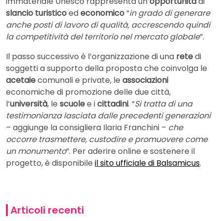
immateriale Unesco rappresenta un’
opportunità
di
slancio turistico
ed
economico
“
in grado di generare
anche posti di lavoro di qualità, accrescendo quindi
la competitività del territorio nel mercato globale
”.
Il passo successivo è l’organizzazione di una
rete
di
soggetti a supporto della proposta che coinvolga le
acetaie
comunali e private, le
associazioni
economiche di promozione delle due città,
l’
università
, le
scuole
e i
cittadini
. “
Si tratta di una
testimonianza lasciata dalle precedenti generazioni
– aggiunge la consigliera Ilaria Franchini –
che
occorre trasmettere, custodire e promuovere come
un monumento
”. Per aderire online e sostenere il
progetto, è disponibile
il sito ufficiale di Balsamicus
.
Articoli recenti