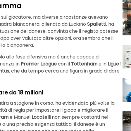
fiamma
o sul giocatore, ma diverse circostanze avevano
quadra bianconera, allenata da Luciano
Spalletti
, ha
ituazione del danese, convinta che il regista potesse
Dopo aver valutato altre opzioni, ora sembra che il
lia bianconera.
solo alla fase difensiva ma è anche capace di
rienza, in
Premier League
con il
Tottenham
e in
Ligue 1
ntus
, che da tempo cerca una figura in grado di dare
are da 18 milioni
adra a stagione in corso, ha evidenziato più volte la
 di regia per impostare il gioco e migliorare il
ram
e Manuel
Locatelli
non sempre costanti nel
e a una precisa esigenza tattica. Il danese è un