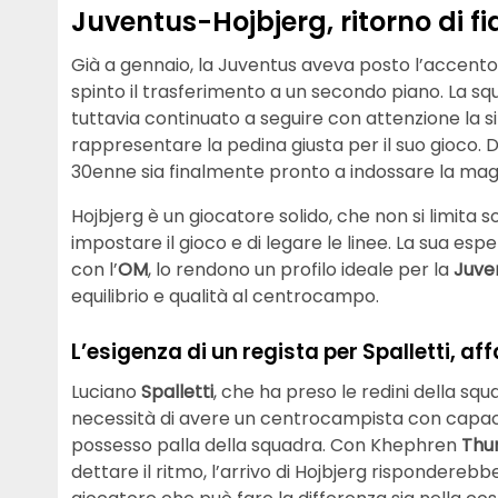
Juventus-Hojbjerg, ritorno di 
Già a gennaio, la Juventus aveva posto l’accent
spinto il trasferimento a un secondo piano. La s
tuttavia continuato a seguire con attenzione la s
rappresentare la pedina giusta per il suo gioco. 
30enne sia finalmente pronto a indossare la mag
Hojbjerg è un giocatore solido, che non si limita 
impostare il gioco e di legare le linee. La sua espe
con l’
OM
, lo rendono un profilo ideale per la
Juve
equilibrio e qualità al centrocampo.
L’esigenza di un regista per Spalletti, aff
Luciano
Spalletti
, che ha preso le redini della squ
necessità di avere un centrocampista con capacità
possesso palla della squadra. Con Khephren
Thu
dettare il ritmo, l’arrivo di Hojbjerg risponderebb