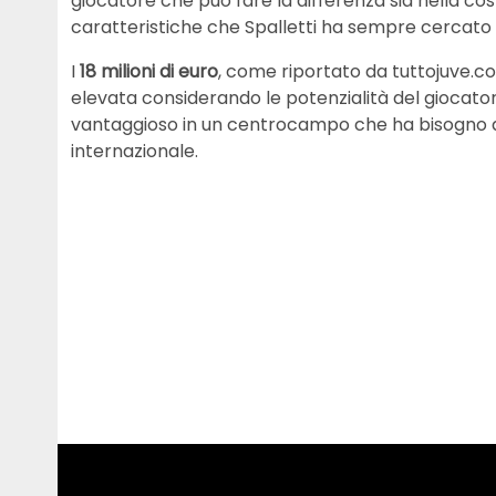
giocatore che può fare la differenza sia nella co
caratteristiche che Spalletti ha sempre cercato 
I
18 milioni di euro
, come riportato da tuttojuve.c
elevata considerando le potenzialità del giocatore
vantaggioso in un centrocampo che ha bisogno d
internazionale.