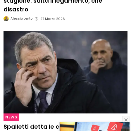
stagione: salta il legamento, che
disastro
Alessio Lento
27 Marzo 2026
NEWS
Spalletti detta le condizioni per restare