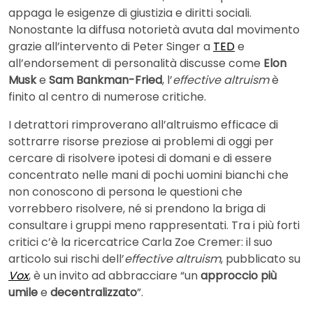
appaga le esigenze di giustizia e diritti sociali.
Nonostante la diffusa notorietà avuta dal movimento
grazie all’intervento di Peter Singer a
TED
e
all’endorsement di personalità discusse come
Elon
Musk
e
Sam Bankman-Fried
, l’
effective altruism
è
finito al centro di numerose critiche.
I detrattori rimproverano all’altruismo efficace di
sottrarre risorse preziose ai problemi di oggi per
cercare di risolvere ipotesi di domani e di essere
concentrato nelle mani di pochi uomini bianchi che
non conoscono di persona le questioni che
vorrebbero risolvere, né si prendono la briga di
consultare i gruppi meno rappresentati. Tra i più forti
critici c’è la ricercatrice Carla Zoe Cremer: il suo
articolo sui rischi dell’
effective altruism
, pubblicato su
Vox
, è un invito ad abbracciare “un
approccio più
umile
e
decentralizzato
”.