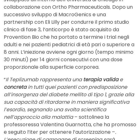
collaborazione con Ortho Pharmaceuticals. Dopo un
successivo sviluppo di MacroGenics e una
partnership con Eli Lilly per condurre il primo studio
clinico di fase 3, l’anticorpo è stato acquisito da
Provention Bio che ha portato a termine i trial negli
adulti e nei pazienti pediatrici di età pari o superiore a
8 anni. L’iniezione avviene ogni giorno (tempo minimo
30 minuti) per 14 giorni consecutivi con una dose
proporzionale alla superficie corporea.
“
Il Teplizumab rappresenta una
terapia valida
e
concreta
in tutti quei pazienti con predisposizione
all’insorgenza del diabete mellito di tipo 1, grazie alla
sua capacità di ritardarne in maniera significativa
l’esordio, segnando una svolta scientifica
nell’approccio alla malattia
– sottolinea la
professoressa Valentina Guarnotta, che ha promosso
e seguito l’iter per ottenere l’autorizzazione –
.
L’esecuzione di campagne di screening sarà