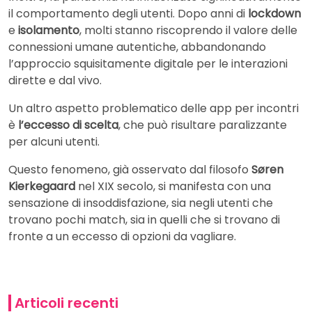
il comportamento degli utenti. Dopo anni di
lockdown
e
isolamento
, molti stanno riscoprendo il valore delle
connessioni umane autentiche, abbandonando
l’approccio squisitamente digitale per le interazioni
dirette e dal vivo.
Un altro aspetto problematico delle app per incontri
è
l’eccesso di scelta
, che può risultare paralizzante
per alcuni utenti.
Questo fenomeno, già osservato dal filosofo
Søren
Kierkegaard
nel XIX secolo, si manifesta con una
sensazione di insoddisfazione, sia negli utenti che
trovano pochi match, sia in quelli che si trovano di
fronte a un eccesso di opzioni da vagliare.
Articoli recenti