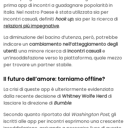
prima app di incontri a guadagnare popolarità in
Italia. Nel nostro Paese è stata utilizzata sia per
incontri casuali, definiti
hook up
, sia per la ricerca di
relazioni più impegnative
.
La diminuzione del bacino d’utenza, però, potrebbe
indicare un
cambiamento nell’atteggiamento degli
utenti
: una minore ricerca di
incontri casuali
e
un’insoddisfazione verso la piattaforma, quale mezzo
per trovare un partner stabile.
Il futuro dell’amore: torniamo offline?
La crisi di queste app è ulteriormente evidenziata
dalla recente decisione di
Whitney Wolfe Herd
di
lasciare la direzione di
Bumble
.
Secondo quanto riportato dal
Washington Post
, gli
iscritti alle app per incontri esprimono una crescente