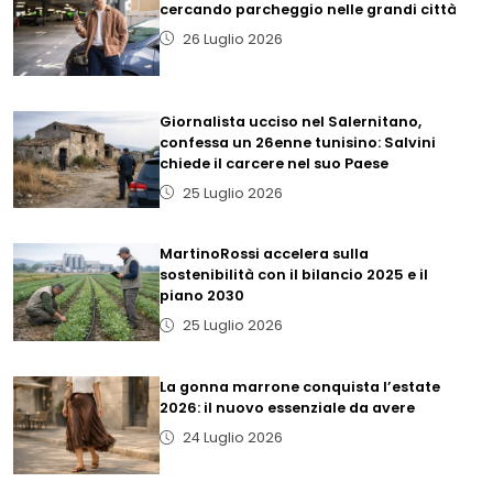
cercando parcheggio nelle grandi città
26 Luglio 2026
Giornalista ucciso nel Salernitano,
confessa un 26enne tunisino: Salvini
chiede il carcere nel suo Paese
25 Luglio 2026
MartinoRossi accelera sulla
sostenibilità con il bilancio 2025 e il
piano 2030
25 Luglio 2026
La gonna marrone conquista l’estate
2026: il nuovo essenziale da avere
24 Luglio 2026