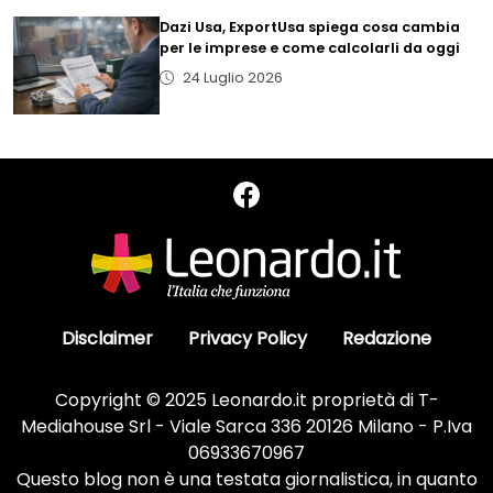
Dazi Usa, ExportUsa spiega cosa cambia
per le imprese e come calcolarli da oggi
24 Luglio 2026
Disclaimer
Privacy Policy
Redazione
Copyright © 2025 Leonardo.it proprietà di T-
Mediahouse Srl - Viale Sarca 336 20126 Milano - P.Iva
06933670967
Questo blog non è una testata giornalistica, in quanto