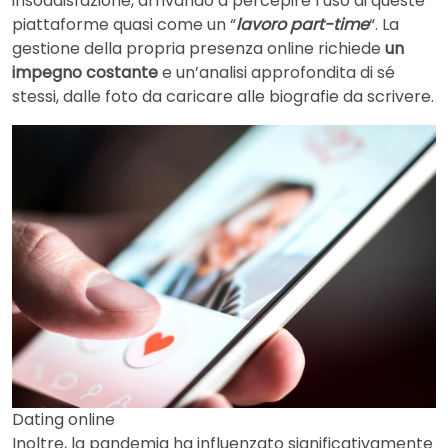
insoddisfazione, arrivando a percepire l’uso di queste
piattaforme quasi come un “
lavoro part-time
“. La
gestione della propria presenza online richiede
un
impegno costante
e un’analisi approfondita di sé
stessi, dalle foto da caricare alle biografie da scrivere.
Dating online
Inoltre, la pandemia ha influenzato significativamente