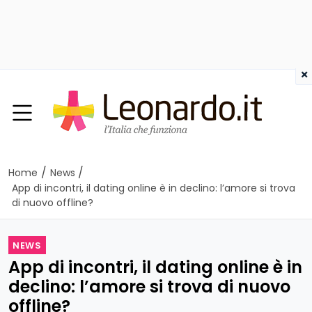
×
/
/
Home
News
App di incontri, il dating online è in declino: l’amore si trova
di nuovo offline?
NEWS
App di incontri, il dating online è in
declino: l’amore si trova di nuovo
offline?