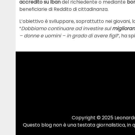
accredito su Iban
del richiedente o mediante
bon
beneficiarie di Reddito di cittadinanza.
L’obiettivo è sviluppare, soprattutto nei giovani, 
“
Dobbiamo continuare ad investire sul
miglioram
– donne e uomini – in grado di avere figli
”, ha s
Copyright © 2025 Leonardo.
Questo blog non è una testata giornalistica, in