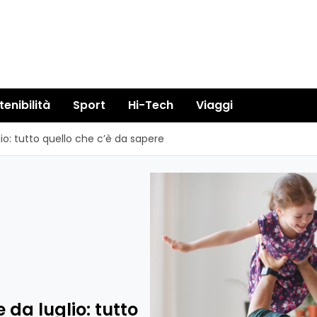
tenibilità
Sport
Hi-Tech
Viaggi
glio: tutto quello che c’è da sapere
e da luglio: tutto