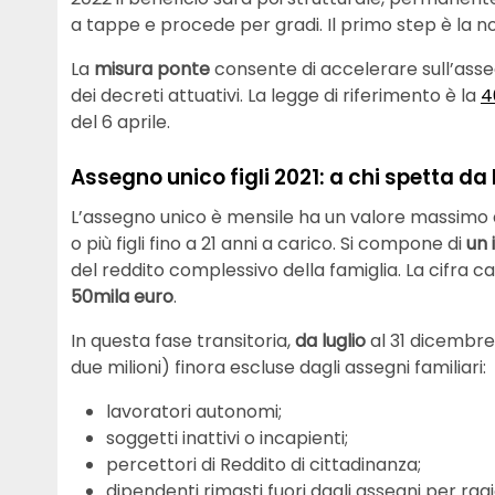
a tappe e procede per gradi. Il primo step è la 
La
misura ponte
consente di accelerare sull’ass
dei decreti attuativi. La legge di riferimento è la
4
del 6 aprile.
Assegno unico figli 2021: a chi spetta da 
L’assegno unico è mensile ha un valore massimo d
o più figli fino a 21 anni a carico. Si compone di
un 
del reddito complessivo della famiglia. La cifra ca
50mila euro
.
In questa fase transitoria,
da luglio
al 31 dicembre 
due milioni) finora escluse dagli assegni familiari:
lavoratori autonomi;
soggetti inattivi o incapienti;
percettori di Reddito di cittadinanza;
dipendenti rimasti fuori dagli assegni per ragio