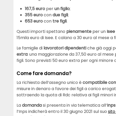
167,5 euro
per
un figlio
;
355 euro
con
due figli
;
653 euro
con
tre figli
.
Questi importi spettano
pienamente
per un
Isee
15mila euro di Isee. E calano a 30 euro al mese a fi
Le famiglie di
lavoratori dipendenti
che già oggi p
extra
: una maggiorazione da 37,50 euro al mese pe
figli. Sono previsti 50 euro extra per ogni minore d
Come fare domanda?
La richiesta dell’assegno unico è
compatibile con 
misure in denaro a favore dei figli a carico erogat
sottraendo la quota di Rdc relativa ai figli minori 
La
domanda
si presenta in via telematica all’
Inps
l’Inps indicherà entro il 30 giugno 2021 sul suo
sito