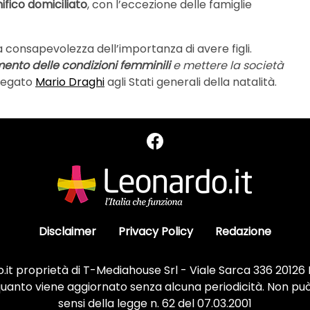
ifico domiciliato
, con l’eccezione delle famiglie
la consapevolezza dell’importanza di avere figli.
ento delle condizioni femminili
e mettere la società
piegato
Mario Draghi
agli Stati generali della natalità.
Disclaimer
Privacy Policy
Redazione
it proprietà di T-Mediahouse Srl - Viale Sarca 336 20126
 quanto viene aggiornato senza alcuna periodicità. Non può
sensi della legge n. 62 del 07.03.2001