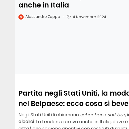
anche in Italia
Alessandro Zoppo
-
4 Novembre 2024
Partita negli Stati Uniti, la mod
nel Belpaese: ecco cosa si beve
Negli Stati Uniti li chiamano
sober bar
e
soft bar
, 
alcolici
. La tendenza arriva anche in Italia, dove è
città) che servono aperitivi con sostituti di spritz