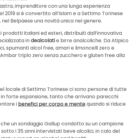
Piastra, imprenditore con una lunga esperienza
 2019 si è convertito all’Islam e a Settimo Torinese
, nel Belpaese una novità unica nel genere.
prodotti italiani ed esteri, distribuiti dall’innovativa
ecializzata in
dealcolati
e birre analcoliche. Da Atipico
ci, spumanti alcol free, amari e limoncelli zero e
la Ambar triplo zero senza zucchero e gluten free alla
nel locale di Settimo Torinese ci sono persone di tutte
 è in forte espansione, tanto che arrivano parecchi
mentare i
benefici per corpo e mente
quando si riduce
to che un sondaggio Gallup condotto su un campione
sotto i 35 anni intervistati beve alcolici, in calo del