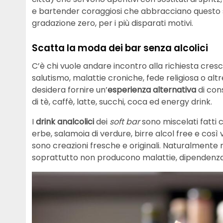
e bartender coraggiosi che abbracciano questo s
gradazione zero, per i più disparati motivi.
Scatta la moda dei bar senza alcolici
C’è chi vuole andare incontro alla richiesta cre
salutismo, malattie croniche, fede religiosa o altre
desidera fornire un’
esperienza alternativa
di cons
di tè, caffè, latte, succhi, coca ed energy drink.
I
drink analcolici
dei
soft bar
sono miscelati fatti c
erbe, salamoia di verdure, birre alcol free e così vi
sono creazioni fresche e originali. Naturalmente
soprattutto non producono malattie, dipendenza 