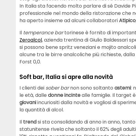
In Italia sta facendo molto parlare di sé Davide 
professionale nel mondo della ristorazione che nel
ha aperto insieme ad alcuni collaboratori
Atipico
Il
temperance bar
torinese è fornito di importanti 
Zeroalcol
, azienda trentina di Giulio Baldessari sp
si possono bene spritz veneziani e mojito analcoli
alcune tra le birre analcoliche più richieste, dal
Forst 0,0.
Soft bar, Italia si apre alla novità
I clienti dei
sober bar
non sono soltanto
astemi
: 
le età, dalle
donne incinte
alle famiglie. Il target
giovani
incuriositi dalla novità e vogliosi di speri
la quantità di alcol.
Il
trend
si sta consolidando di anno in anno, tan
statunitense rivela che soltanto il 62% degli adulti 