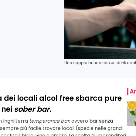
Una coppia brinda con un drink dealc
Ar
a dei locali alcol free sbarca pure
 nei
sober bar
.
in Inghilterra
temperance bar
: ovvero
bar senza
 sempre più facile trovare locali (specie nelle grandi
, cocktail, birra, vino e amaro. La scelta di imprenditori