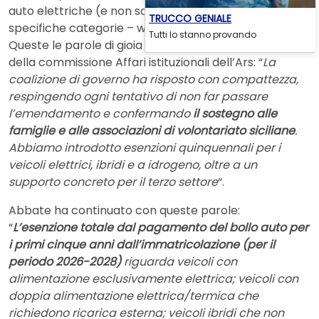
auto elettriche (e non solo) appartenenti a
TRUCCO GENIALE
specifiche categorie – www.leonardo.it
Tutti lo stanno provando
Queste le parole di gioia di
Ignazio Abbate
, presidente
della commissione Affari istituzionali dell’Ars: “
La
coalizione di governo ha risposto con compattezza,
respingendo ogni tentativo di non far passare
l’emendamento e confermando
il sostegno alle
famiglie e alle associazioni di volontariato siciliane
.
Abbiamo introdotto esenzioni quinquennali per i
veicoli elettrici, ibridi e a idrogeno, oltre a un
supporto concreto per il terzo settore
“.
Abbate ha continuato con queste parole:
“
L’esenzione totale dal pagamento del bollo auto per
i primi cinque anni dall’immatricolazione (per il
periodo 2026-2028)
riguarda veicoli con
alimentazione esclusivamente elettrica; veicoli con
doppia alimentazione elettrica/termica che
richiedono ricarica esterna; veicoli ibridi che non