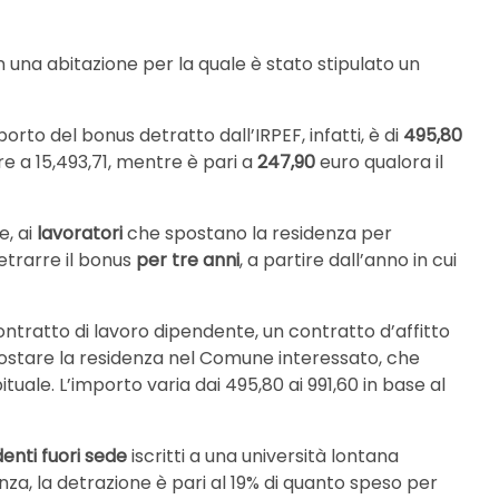
 in una abitazione per la quale è stato stipulato un
porto del bonus detratto dall’IRPEF, infatti, è di
495,80
re a 15,493,71, mentre è pari a
247,90
euro qualora il
e, ai
lavoratori
che spostano la residenza per
detrarre il bonus
per tre anni
, a partire dall’anno in cui
ntratto di lavoro dipendente, un contratto d’affitto
spostare la residenza nel Comune interessato, che
uale. L’importo varia dai 495,80 ai 991,60 in base al
enti fuori sede
iscritti a una università lontana
za, la detrazione è pari al 19% di quanto speso per