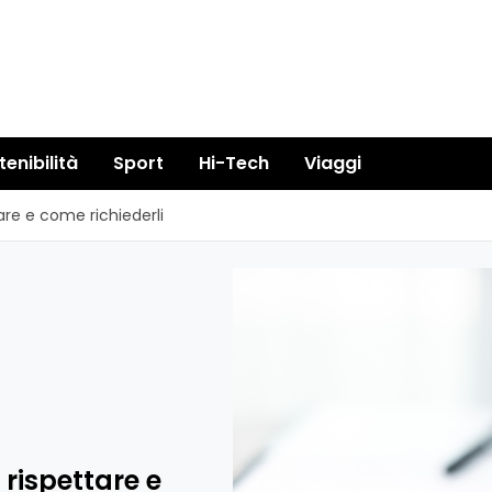
tenibilità
Sport
Hi-Tech
Viaggi
tare e come richiederli
a rispettare e