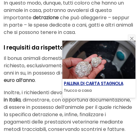
In questo modo, dunque, tutti coloro che hanno un
animale in casa, potranno avvalersi di questa
importante
detrazione
che può alleggerire – seppur
in parte – le spese dedicate a cani, gatti e altri animali
che si possono tenere in casa.
I requisiti da rispettare
Il bonus animali domestici 2025, dunque, può essere
richiesto, esclusivamente, dai cittadini italiani dai 65
anni in su, in possesso di un
ISEE
che non superi i
16.215
euro all’anno
.
PALLINA DI CARTA STAGNOLA
Trucco a casa
Inoltre, i richiedenti devono avere
regolare residenza
in Italia
, dimostrare, con opportuna documentazione,
di essere in possesso dell’animale per il quale richiede
la specifica detrazione e, infine, finalizzare i
pagamenti delle prestazioni veterinarie mediante
metodi tracciabili, conservando scontrini e fatture.