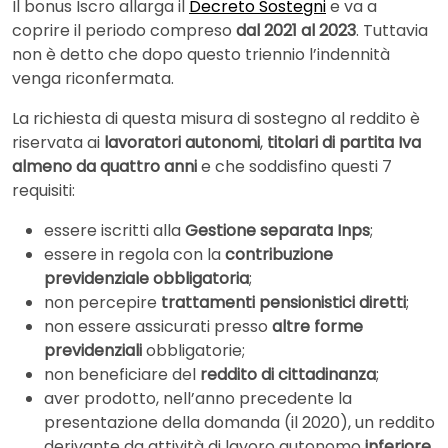
Il bonus Iscro allarga il
Decreto Sostegni
e va a
coprire il periodo compreso
dal 2021 al 2023
. Tuttavia
non è detto che dopo questo triennio l’indennità
venga riconfermata.
La richiesta di questa misura di sostegno al reddito è
riservata ai
lavoratori autonomi
,
titolari di partita Iva
almeno da quattro anni
e che soddisfino questi 7
requisiti:
essere iscritti alla
Gestione separata Inps
;
essere in regola con la
contribuzione
previdenziale obbligatoria
;
non percepire
trattamenti pensionistici diretti
;
non essere assicurati presso
altre forme
previdenziali
obbligatorie;
non beneficiare del
reddito di cittadinanza
;
aver prodotto, nell’anno precedente la
presentazione della domanda (il 2020), un reddito
derivante da attività di lavoro autonomo
inferiore