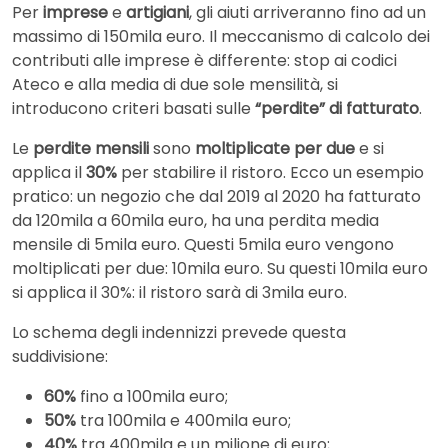
Per
imprese
e
artigiani
, gli aiuti arriveranno fino ad un
massimo di 150mila euro. Il meccanismo di calcolo dei
contributi alle imprese è differente: stop ai codici
Ateco e alla media di due sole mensilità, si
introducono criteri basati sulle
“perdite” di fatturato
.
Le
perdite mensili
sono
moltiplicate per due
e si
applica il
30%
per stabilire il ristoro. Ecco un esempio
pratico: un negozio che dal 2019 al 2020 ha fatturato
da 120mila a 60mila euro, ha una perdita media
mensile di 5mila euro. Questi 5mila euro vengono
moltiplicati per due: 10mila euro. Su questi 10mila euro
si applica il 30%: il ristoro sarà di 3mila euro.
Lo schema degli indennizzi prevede questa
suddivisione:
60%
fino a 100mila euro;
50%
tra 100mila e 400mila euro;
40%
tra 400mila e un milione di euro;