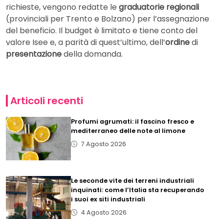
richieste, vengono redatte le
graduatorie regionali
(provinciali per Trento e Bolzano) per l’assegnazione
del beneficio. Il budget è limitato e tiene conto del
valore Isee e, a parità di quest’ultimo, dell’
ordine
di
presentazione
della domanda.
Articoli recenti
Profumi agrumati: il fascino fresco e
mediterraneo delle note al limone
7 Agosto 2026
Le seconde vite dei terreni industriali
inquinati: come l’Italia sta recuperando
i suoi ex siti industriali
4 Agosto 2026