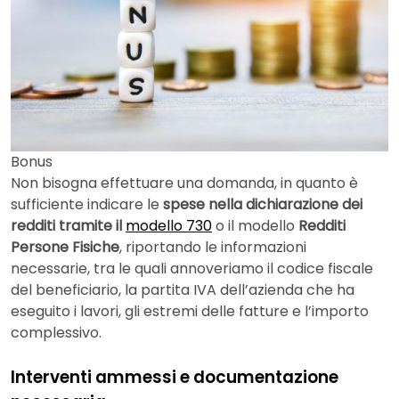
Bonus
Non bisogna effettuare una domanda, in quanto è
sufficiente indicare le
spese nella dichiarazione dei
redditi tramite il
modello 730
o il modello
Redditi
Persone Fisiche
, riportando le informazioni
necessarie, tra le quali annoveriamo il codice fiscale
del beneficiario, la partita IVA dell’azienda che ha
eseguito i lavori, gli estremi delle fatture e l’importo
complessivo.
Interventi ammessi e documentazione