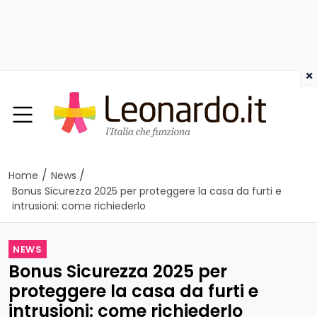
×
/
/
Home
News
Bonus Sicurezza 2025 per proteggere la casa da furti e
intrusioni: come richiederlo
NEWS
Bonus Sicurezza 2025 per
proteggere la casa da furti e
intrusioni: come richiederlo