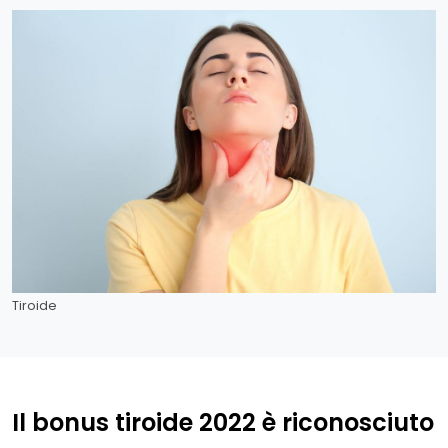
Tiroide
Il bonus tiroide 2022 è riconosciuto