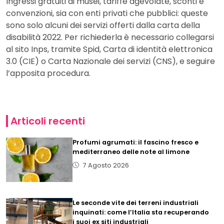
Ingressi gratuiti ai musei, tariffe agevolate, sconti e
convenzioni, sia con enti privati che pubblici: queste
sono solo alcuni dei servizi offerti dalla carta della
disabilità 2022. Per richiederla è necessario collegarsi
al sito Inps, tramite Spid, Carta di identità elettronica
3.0 (CIE) o Carta Nazionale dei servizi (CNS), e seguire
l’apposita procedura.
Articoli recenti
Profumi agrumati: il fascino fresco e
mediterraneo delle note al limone
7 Agosto 2026
Le seconde vite dei terreni industriali
inquinati: come l’Italia sta recuperando
i suoi ex siti industriali