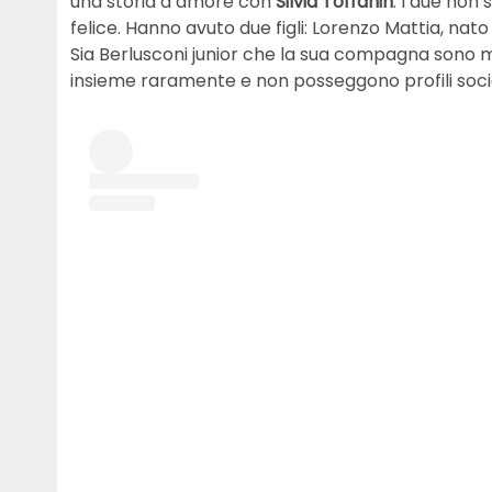
una storia d’amore con
Silvia Toffanin
. I due non
felice. Hanno avuto due figli: Lorenzo Mattia, nato 
Sia Berlusconi junior che la sua compagna sono mo
insieme raramente e non posseggono profili social 