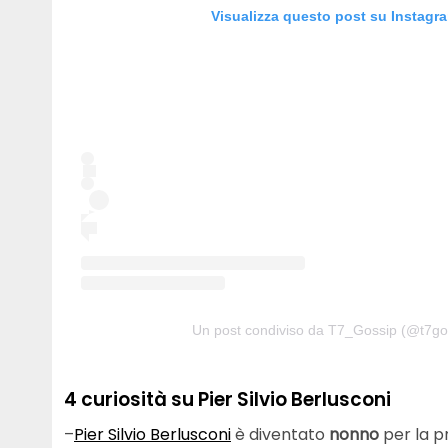
Visualizza questo post su Instagr
Un post condiviso da T7_Gossip (@t7go
4 curiosità su Pier Silvio Berlusconi
–
Pier Silvio Berlusconi
è diventato
nonno
per la p