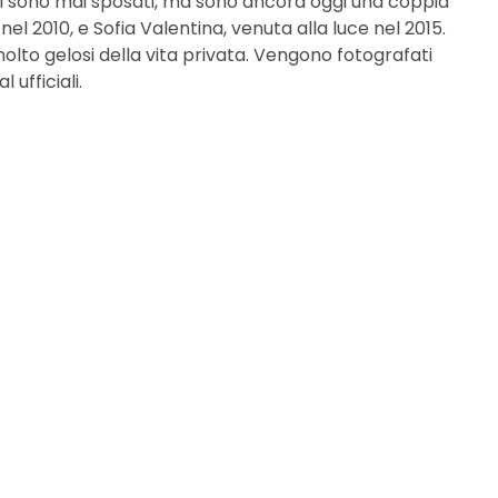
 si sono mai sposati, ma sono ancora oggi una coppia
nel 2010, e Sofia Valentina, venuta alla luce nel 2015.
lto gelosi della vita privata. Vengono fotografati
ufficiali.