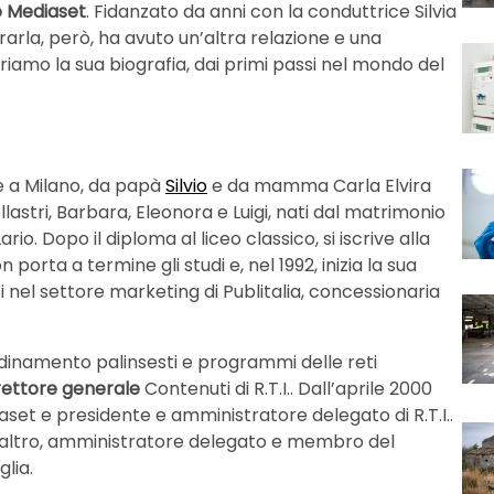
o Mediaset
. Fidanzato da anni con la conduttrice Silvia
trarla, però, ha avuto un’altra relazione e una
iamo la sua biografia, dai primi passi nel mondo del
le a Milano, da papà
Silvio
e da mamma Carla Elvira
ellastri, Barbara, Eleonora e Luigi, nati dal matrimonio
o. Dopo il diploma al liceo classico, si iscrive alla
n porta a termine gli studi e, nel 1992, inizia la sua
 nel settore marketing di Publitalia, concessionaria
ordinamento palinsesti e programmi delle reti
rettore generale
Contenuti di R.T.I.. Dall’aprile 2000
aset e presidente e amministratore delegato di R.T.I..
un altro, amministratore delegato e membro del
lia.