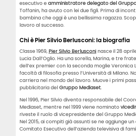
esecutivo e
amministratore delegato del Grupp
Toffanin, ha avuto con lei due figli. Prima di incon
bambina che oggi è una bellissima ragazza. Scopr
lavoro al successo.
Chi è Pier Silvio Berlusconi: la biografia
Classe 1969,
Pier Silvio Berlusconi
nasce il 28 apri
Lucia Dall’Oglio. Ha una sorella, Marina, e tre frat
dell’ex premier con la seconda moglie Veronica Lari
facoltà di filosofia presso l’Università di Milano. No
carriera nel mondo del lavoro. Muove i primi passi
pubblicitaria del
Gruppo Mediaset
.
Nel 1996, Pier Silvio diventa responsabile del Co
Mediaset, mentre nel 1999 viene nominato
vicedi
riveste il ruolo di vicepresidente del Gruppo Medi
Nel 2015, ai compiti già assunti se ne aggiunge 
Comitato Esecutivo dell’azienda televisiva di famig