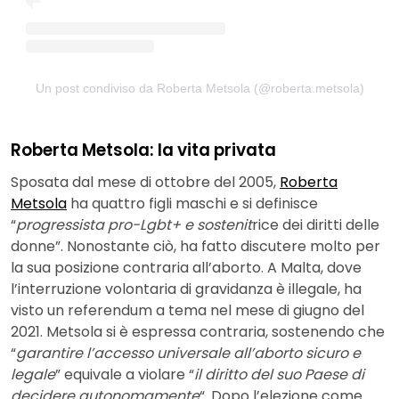
Un post condiviso da Roberta Metsola (@roberta.metsola)
Roberta Metsola: la vita privata
Sposata dal mese di ottobre del 2005,
Roberta
Metsola
ha quattro figli maschi e si definisce
“
progressista pro-Lgbt+ e sostenit
rice dei diritti delle
donne”. Nonostante ciò, ha fatto discutere molto per
la sua posizione contraria all’aborto. A Malta, dove
l’interruzione volontaria di gravidanza è illegale, ha
visto un referendum a tema nel mese di giugno del
2021. Metsola si è espressa contraria, sostenendo che
“
garantire l’accesso universale all’aborto sicuro e
legale
” equivale a violare “
il diritto del suo Paese di
decidere autonomamente
“. Dopo l’elezione come