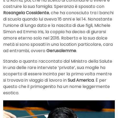
È a Roma, poi, che ha scelto di continuare a vivere e
costruire la sua famiglia. Speranza è sposato con
Rosangela Cossidente
, che ha conosciuto tra i banchi
di scuola quando lui aveva 16 anni e lei 14. Nonostante
l’unione di lunga data e la nascita di due figli, Michele
Simon ed Emma Iris, la coppia ha deciso di giurarsi
amore eterno solo nel 2016. Roberto e la sua dolce
metà si sono sposati in una location particolare, cara
ad entrambi, ovvero
Gerusalemme
.
Stando a quanto raccontato dal Ministro della Salute
in una delle rare interviste ‘private’, sua moglie ha
scoperto di essere incinta per la prima volta mentre
si trovava in viaggio di lavoro in
Sud America
. È per
questo che il primogenito ha un nome leggermente
esotico.