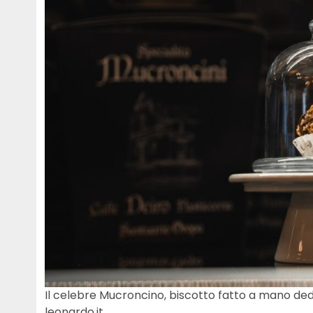
Il celebre Mucroncino, biscotto fatto a mano ded
leonardo.it