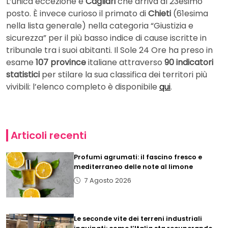
L’unica eccezione è
Cagliari
che arriva al 23esimo
posto. È invece curioso il primato di
Chieti
(61esima
nella lista generale) nella categoria “Giustizia e
sicurezza” per il più basso indice di cause iscritte in
tribunale tra i suoi abitanti. Il Sole 24 Ore ha preso in
esame
107 province
italiane attraverso
90 indicatori
statistici
per stilare la sua classifica dei territori più
vivibili: l’elenco completo è disponibile
qui
.
Articoli recenti
Profumi agrumati: il fascino fresco e
mediterraneo delle note al limone
7 Agosto 2026
Le seconde vite dei terreni industriali