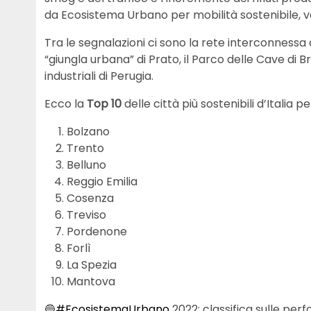
da Ecosistema Urbano per mobilità sostenibile, v
Tra le segnalazioni ci sono la rete interconnessa d
“giungla urbana” di Prato, il Parco delle Cave di B
industriali di Perugia.
Ecco la
Top 10
delle città più sostenibili d’Italia p
Bolzano
Trento
Belluno
Reggio Emilia
Cosenza
Treviso
Pordenone
Forlì
La Spezia
Mantova
🔵
#EcosistemaUrbano
2022: classifica sulle per