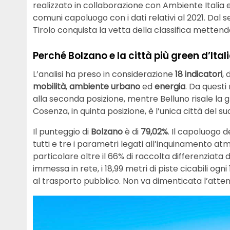
realizzato in collaborazione con Ambiente Italia e
comuni capoluogo con i dati relativi al 2021. Dal 
Tirolo conquista la vetta della classifica mettendo
Perché Bolzano e la città più green d’Ital
L’analisi ha preso in considerazione
18 indicatori
, 
mobilità
,
ambiente urbano
ed
energia
. Da quest
alla seconda posizione, mentre Belluno risale la 
Cosenza, in quinta posizione, è l’unica città del 
Il punteggio di
Bolzano
è di
79,02%
. Il capoluogo d
tutti e tre i parametri legati all’inquinamento atmo
particolare oltre il 66% di raccolta differenziata d
immessa in rete, i 18,99 metri di piste cicabili ogn
al trasporto pubblico. Non va dimenticata l’atten