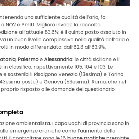
nendo una sufficiente qualità dell’aria, fa
e a NO2 e Pm10. Migliora invece la raccolta
izione all’attuale 83,8%: è il quinto posto assoluto in
a un buon livello complessivo nella qualità dell’aria e
olti in modo differenziato: dall’82,8 all’83,9%.
atania
,
Palermo
e
Alessandria
: le città siciliane e il
in classifica, rispettivamente 105, 104 e 103. Le
e sostenibili. Risalgono Venezia (13esima) e Torino
(43esima posto) e Genova (53esima). Roma, che nel
 proprio risposto alle domande del questionario
completa
azione ambientalista. I capoluoghi di provincia sono in
 dalle emergenze croniche come l’aumento dello
tti. Il contraltare sono le 16
buone pratiche
premiate