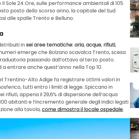
 Il Sole 24 Ore, sulle performance ambientali di 105
sesto posto dello scorso anno, la capitale del Sud
si alle spalle Trento e Belluno.
ia
distribuiti in
sei aree tematiche
:
aria
,
acque
,
rifiuti
,
i numeri emerge che Bolzano scavalca Trento, scesa
graduatoria passando dall’ottavo al terzo posto.
sud a entrare anche quest’anno nella Top 10.
el Trentino-Alto Adige fa registrare ottimi valori in
sferico, tutti entro i limiti di legge. Spiccano in
ei rifiuti, appena il 29,6% di dispersione dell’acqua
i 100 abitanti e l’incremento generale degli indici legati
zione alla tavola,
come dimostra il locale ospedale
.