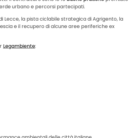
erde urbano e percorsi partecipati.
i Lecce, la pista ciclabile strategica di Agrigento, la
rescia e il recupero di alcune aree periferiche ex
er
Legambiente
:
formance ambientali delle città italiane