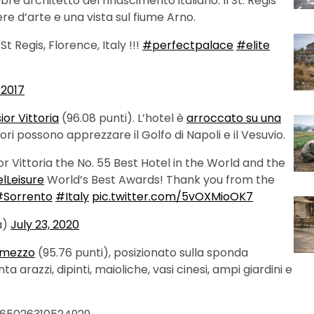
bre architetto del rinascimento italiano. Il St. Regis
e d’arte e una vista sul fiume Arno.
t Regis, Florence, Italy !!!
#perfectpalace
#elite
 2017
or Vittoria
(96.08 punti). L’hotel è
arroccato su una
tori possono apprezzare il Golfo di Napoli e il Vesuvio.
 Vittoria the No. 55 Best Hotel in the World and the
lLeisure
World’s Best Awards! Thank you from the
#Sorrento
#Italy
pic.twitter.com/5vOXMioOK7
a)
July 23, 2020
emezzo
(95.76 punti), posizionato sulla sponda
a arazzi, dipinti, maioliche, vasi cinesi, ampi giardini e