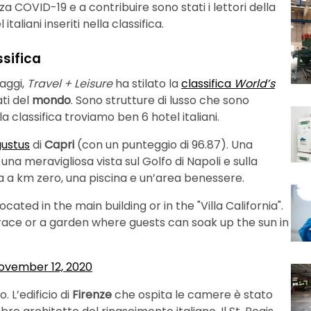
a COVID-19 e a contribuire sono stati i lettori della
taliani inseriti nella classifica.
ssifica
iaggi,
Travel + Leisure
ha stilato la
classifica
World’s
ati del
mondo
. Sono strutture di lusso che sono
a classifica troviamo ben 6 hotel italiani.
ustus
di
Capri
(con un punteggio di 96.87). Una
 una meravigliosa vista sul Golfo di Napoli e sulla
a a km zero, una piscina e un’area benessere.
cated in the main building or in the "Villa California".
terrace or a garden where guests can soak up the sun in
ovember 12, 2020
o. L’edificio di
Firenze
che ospita le camere è stato