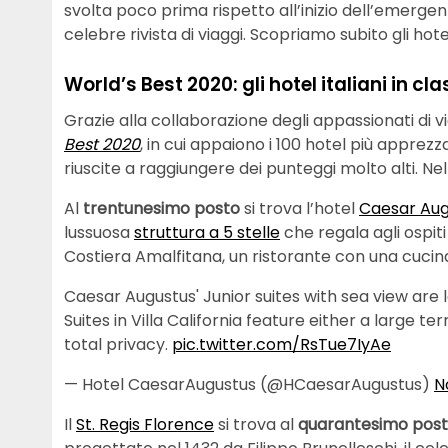
svolta poco prima rispetto all’inizio dell’emergenz
celebre rivista di viaggi. Scopriamo subito gli hotel i
World’s Best 2020: gli hotel italiani in cla
Grazie alla collaborazione degli appassionati di v
Best 2020
, in cui appaiono i 100 hotel più apprezz
riuscite a raggiungere dei punteggi molto alti. Nell
Al
trentunesimo posto
si trova l’hotel
Caesar Aug
lussuosa
struttura a 5 stelle
che regala agli ospiti
Costiera Amalfitana, un ristorante con una cucin
Caesar Augustus' Junior suites with sea view are lo
Suites in Villa California feature either a large 
total privacy.
pic.twitter.com/RsTue7IyAe
— Hotel CaesarAugustus (@HCaesarAugustus)
N
Il
St. Regis Florence
si trova al
quarantesimo post