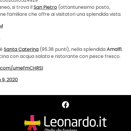
365026310524929
neo, si trova Il
San Pietro
(ottantunesimo posto,
e familiare che offre ai visitatori una splendida vista.
YM
9
 è
Santa Caterina
(95.38 punti), nella splendida
Amalfi
.
scina con acqua salata e ristorante con pesce fresco.
er.com/umefmCHRSl
 9, 2020