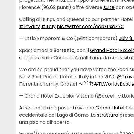
progettato nel 1432 da Filippo Brunelleschi, il cele
Florence (96.62 punti) offre diverse
suite
con oper
Calling all Kings and Queens to our partner Hotel S
#royalty
#Italy
pic.twitter.com/eabFuxaZ7C
— Little Emperors & Co (@littleemperors)
July 8,
Spostiamoci a
Sorrento
, con il
Grand Hotel Excelsi
scogliera
sulla Costiera Amalfitana, da cui i visita
We are so proud that you have voted the Excelsior
No. 2 Best Resort Hotel in Italy in the 2020
@Trave
Fiorentino family. Grazie! 🥂🇮🇹
#TLWorldsBest
— Grand Hotel Excelsior Vittoria (@excel_vittori
Al settantesimo posto troviamo
Grand Hotel Tr
occidentale del
Lago di Como
. La
struttura
present
una piscina all’aperto.