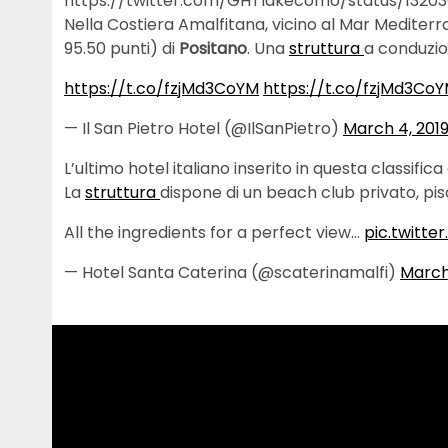
https://twitter.com/GHTlakecomo/status/1320
Nella Costiera Amalfitana, vicino al Mar Mediterra
95.50 punti) di
Positano
. Una
struttura
a conduzion
https://t.co/fzjMd3CoYM
https://t.co/fzjMd3Co
— Il San Pietro Hotel (@IlSanPietro)
March 4, 201
L’ultimo hotel italiano inserito in questa classifica
La
struttura
dispone di un beach club privato, pi
All the ingredients for a perfect view…
pic.twitt
— Hotel Santa Caterina (@scaterinamalfi)
March