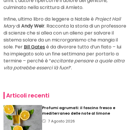
anni. L’autore ripercorre il dolore del genitore,
culminato nella scrittura di Amleto.
Infine, ultimo libro da leggere a Natale è
Project Hail
Mary
di
Andy Weir
. Racconta la storia di un professore
di scienze che si allea con un alieno per salvare il
sistema solare da un microrganismo che mangia il
sole. Per
Bill Gates
è da divorare tutto d’un fiato – lui
ha impiegato solo un fine settimana per portarlo a
termine – perché è “
eccitante pensare a quale altra
vita potrebbe esserci là fuori
“.
Articoli recenti
Profumi agrumati: il fascino fresco e
mediterraneo delle note al limone
7 Agosto 2026