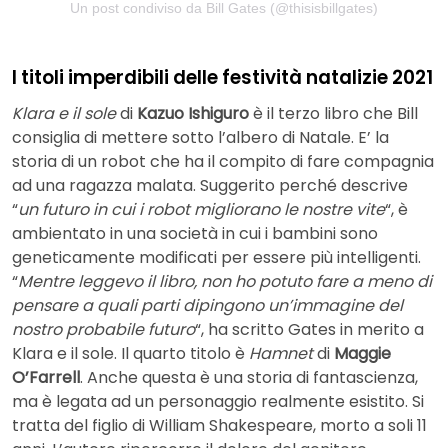
Un post condiviso da Bill Gates (@thisisbillgates)
I titoli imperdibili delle festività natalizie 2021
Klara e il sole
di
Kazuo Ishiguro
è il terzo libro che Bill
consiglia di mettere sotto l’albero di Natale. E’ la
storia di un robot che ha il compito di fare compagnia
ad una ragazza malata. Suggerito perché descrive
“
un futuro in cui i robot migliorano le nostre vite
“, è
ambientato in una società in cui i bambini sono
geneticamente modificati per essere più intelligenti.
“
Mentre leggevo il libro, non ho potuto fare a meno di
pensare a quali parti dipingono un’immagine del
nostro probabile futuro
“, ha scritto Gates in merito a
Klara e il sole. Il quarto titolo è
Hamnet
di
Maggie
O’Farrell
. Anche questa è una storia di fantascienza,
ma è legata ad un personaggio realmente esistito. Si
tratta del figlio di William Shakespeare, morto a soli 11