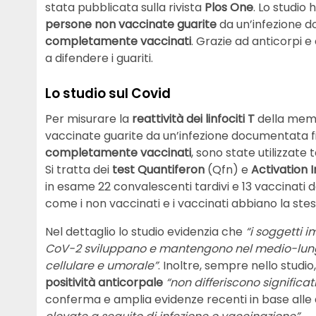
stata pubblicata sulla rivista
Plos One
. Lo studio
persone non vaccinate guarite
da un’infezione d
completamente vaccinati
. Grazie ad anticorpi e
a difendere i guariti.
Lo studio sul Covid
Per misurare la
reattività dei linfociti T
della memo
vaccinate guarite da un’infezione documentata fi
completamente vaccinati
, sono state utilizzate
Si tratta dei
test Quantiferon
(Qfn) e
Activation 
in esame 22 convalescenti tardivi e 13 vaccinati
come i non vaccinati e i vaccinati abbiano la ste
Nel dettaglio lo studio evidenzia che
“i soggetti
CoV-2 sviluppano e mantengono nel medio-lung
cellulare e umorale”
. Inoltre, sempre nello studio
positività anticorpale
“non differiscono significa
conferma e amplia evidenze recenti in base alle q