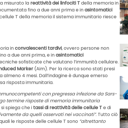
 ha misurato la
reattività dei linfociti T
della memoria in
ocumentata fino a due anni prima e in
asintomatici
 cellule T della memoria il sistema immunitario riesce
ria in
convalescenti tardivi
, ovvero persone non
no a due anni prima, e in
asintomatici
 tecniche sofisticate che valutano l’immunità cellulare.
Induced Marker
(Aim). Per la ricerca sono stati presi
 da almeno 4 mesi. Dall’indagine è dunque emerso
ssa risposta immunitaria.
 immunocompetenti con pregressa infezione da Sars-
o termine risposte di memoria immunitaria
, si spiega che i
tassi di reattività delle cellule T
e di
tivamente da quelli osservati nei vaccinati”
. Tutto ciò
uali le risposte delle cellule T sono
“altrettanto