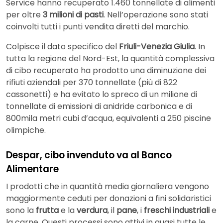
Service hanno recuperato 1.460 tonnellate di alimenti
per oltre
3 milioni di pasti
. Nell’operazione sono stati
coinvolti tutti i punti vendita diretti del marchio.
Colpisce il dato specifico del
Friuli-Venezia Giulia
. In
tutta la regione del Nord-Est, la quantità complessiva
di cibo recuperato ha prodotto una diminuzione dei
rifiuti aziendali per 370 tonnellate (più di 822
cassonetti) e ha evitato lo spreco di un milione di
tonnellate di emissioni di anidride carbonica e di
800mila metri cubi d’acqua, equivalenti a 250 piscine
olimpiche.
Despar, cibo invenduto va al Banco
Alimentare
I prodotti che in quantità media giornaliera vengono
maggiormente ceduti per donazioni a fini solidaristici
sono la
frutta
e la
verdura
, il
pane
, i
freschi industriali
e
la carne. Questi processi sono attivi in quasi tutte le