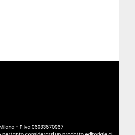
 Milano - P.Iva 06933670967
 pertanto considerarsi un prodotto editoriale ai