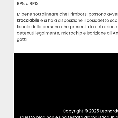
RP8 a RP13.
E’ bene sottolineare che i rimborsi possono avven
tracciabile
e si ha a disposizione il cosiddetto sc
fiscale della persona che presenta la detrazione
detenuti legalmente, microchip e iscrizione all’An
gatti.
Copyright © 2025 Leonardo.
Questo blog non è una testata giornalistica, in