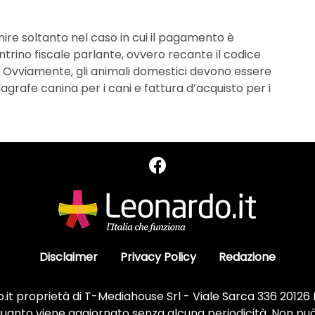
ire soltanto nel caso in cui il pagamento è
ontrino fiscale parlante, ovvero recante il codice
. Ovviamente, gli animali domestici devono essere
agrafe canina per i cani e fattura d’acquisto per i
Disclaimer
Privacy Policy
Redazione
it proprietà di T-Mediahouse Srl - Viale Sarca 336 20126
 quanto viene aggiornato senza alcuna periodicità. Non può