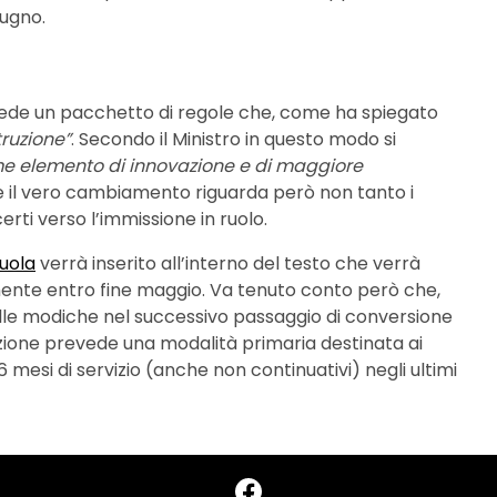
iugno.
revede un pacchetto di regole che, come ha spiegato
truzione”
. Secondo il Ministro in questo modo si
e elemento di innovazione e di maggiore
 e il vero cambiamento riguarda però non tanto i
erti verso l’immissione in ruolo.
uola
verrà inserito all’interno del testo che verrà
mente entro fine maggio. Va tenuto conto però che,
lle modiche nel successivo passaggio di conversione
zione prevede una modalità primaria destinata ai
 mesi di servizio (anche non continuativi) negli ultimi