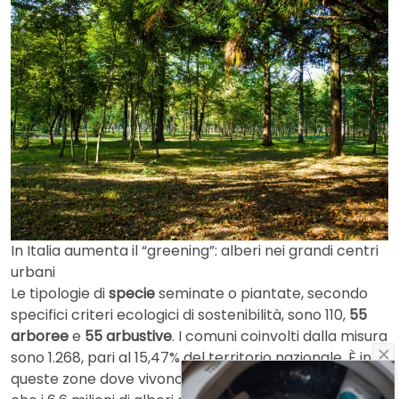
In Italia aumenta il “greening”: alberi nei grandi centri
urbani
Le tipologie di
specie
seminate o piantate, secondo
specifici criteri ecologici di sostenibilità, sono 110,
55
arboree
e
55 arbustive
. I comuni coinvolti dalla misura
sono 1.268, pari al 15,47% del territorio nazionale. È in
queste zone dove vivono più di 21 milioni di abitanti