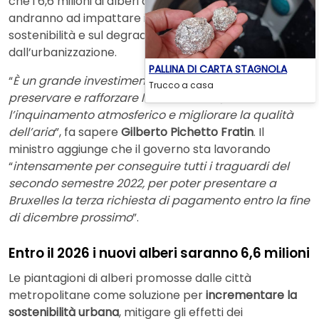
che i 6,6 milioni di alberi da piantare
entro il 2026
andranno ad impattare in maniera significativa sulla
sostenibilità e sul degrado causato
dall’urbanizzazione.
PALLINA DI CARTA STAGNOLA
“
È un grande investimento pubblico che mira a
Trucco a casa
preservare e rafforzare la biodiversità, ridurre
l’inquinamento atmosferico e migliorare la qualità
dell’aria
”, fa sapere
Gilberto Pichetto Fratin
. Il
ministro aggiunge che il governo sta lavorando
“
intensamente per conseguire tutti i traguardi del
secondo semestre 2022, per poter presentare a
Bruxelles la terza richiesta di pagamento entro la fine
di dicembre prossimo
”.
Entro il 2026 i nuovi alberi saranno 6,6 milioni
Le piantagioni di alberi promosse dalle città
metropolitane come soluzione per
incrementare la
sostenibilità urbana
, mitigare gli effetti dei