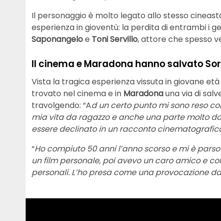
Il personaggio è molto legato allo stesso cineasta
esperienza in gioventù: la perdita di entrambi i ge
Saponangelo
e
Toni Servillo
, attore che spesso v
Il cinema e Maradona hanno salvato Sor
Vista la tragica esperienza vissuta in giovane età
trovato nel cinema e in
Maradona
una via di salv
travolgendo: “A
d un certo punto mi sono reso co
mia vita da ragazzo e anche una parte molto do
essere declinato in un racconto cinematografic
“
Ho compiuto 50 anni l’anno scorso e mi è pars
un film personale, poi avevo un caro amico e c
personali. L’ho presa come una provocazione da