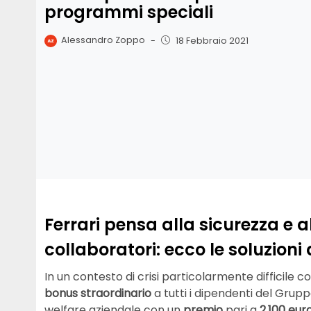
programmi speciali
Alessandro Zoppo
-
18 Febbraio 2021
Ferrari pensa alla sicurezza e a
collaboratori: ecco le soluzion
In un contesto di crisi particolarmente difficile 
bonus straordinario
a tutti i dipendenti del Grupp
welfare aziendale con un
premio
pari a
2.100 euro