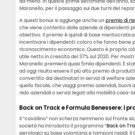
da meno. In queste prime settimane dell’anno, son
Maranello, per il passaggio sui due turni del repar
A questi bonus si aggiunge anche un
premio di ris
che viene conferito dalle aziende ai dipendenti p
obiettivo. Il premio è quindi di base meritocratica 
incentivare i dipendenti: coloro che fanno bene 
riconoscimento economico. Questo è proprio ciò c
utile netto in crescita del 37% sul 2020. Per mostra
Maranello premierà quasi 5mila dipendenti. È st
ad oggi risulta essere il più alto premio di produtt
convertito dai destinatari in servizi di welfare azi
quello fiscale, che viaggi premio aziendali, buoni
nido aziendali o servizi legati alla mobilità casa-l
Back on Track e Formula Benessere: i p
Il “cavallino” non scherza nemmeno sul fronte sic
società ha introdotto il programma “
Back on Tr
sierologici su base volontaria e tamponi rapidi. I