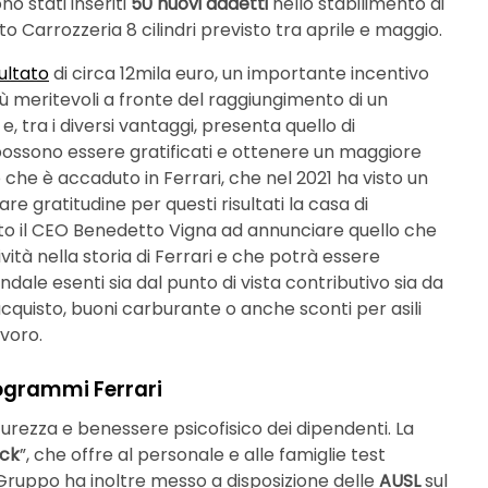
o stati inseriti
50 nuovi addetti
nello stabilimento di
to Carrozzeria 8 cilindri previsto tra aprile e maggio.
ultato
di circa 12mila euro, un importante incentivo
iù meritevoli a fronte del raggiungimento di un
e, tra i diversi vantaggi, presenta quello di
possono essere gratificati e ottenere un maggiore
he è accaduto in Ferrari, che nel 2021 ha visto un
re gratitudine per questi risultati la casa di
ato il CEO Benedetto Vigna ad annunciare quello che
ività nella storia di Ferrari e che potrà essere
endale esenti sia dal punto di vista contributivo sia da
 acquisto, buoni carburante o anche sconti per asili
avoro.
rogrammi Ferrari
urezza e benessere psicofisico dei dipendenti. La
ack
”, che offre al personale e alle famiglie test
l Gruppo ha inoltre messo a disposizione delle
AUSL
sul