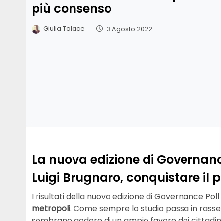
più consenso
Giulia Tolace
-
3 Agosto 2022
La nuova edizione di Governance
Luigi Brugnaro, conquistare il po
I risultati della nuova edizione di Governance Po
metropoli
. Come sempre lo studio passa in rassegna
sembrano godere di un ampio favore dei cittadini