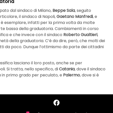
uatoria
pato dal sindaco di Milano,
Beppe Sala
, seguito
ticolare, il sindaco di Napoli,
Gaetano Manfredi
, e
li è esemplare, infatti per la prima volta da molte
parte bassa della graduatoria. Cambiamenti in corso
fica e che invece con il sindaco
Roberto Gualtieri
,
 metà della graduatoria. C’è da dire, però, che molti dei
letti da poco. Dunque l’ottimismo da parte dei cittadini
ssifica lasciano il loro posto, anche se per
i. Si tratta, nello specifico, di
Catania
, dove il sindaco
 in primo grado per peculato, e
Palermo
, dove si è