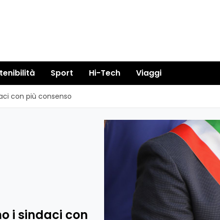
tenibilità
Sport
Hi-Tech
Viaggi
daci con più consenso
o i sindaci con