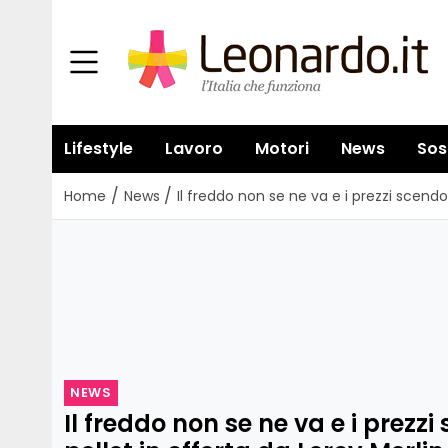
Lifestyle
Lavoro
Motori
News
Sos
/
/
Home
News
Il freddo non se ne va e i prezzi scendo
NEWS
Il freddo non se ne va e i prezz